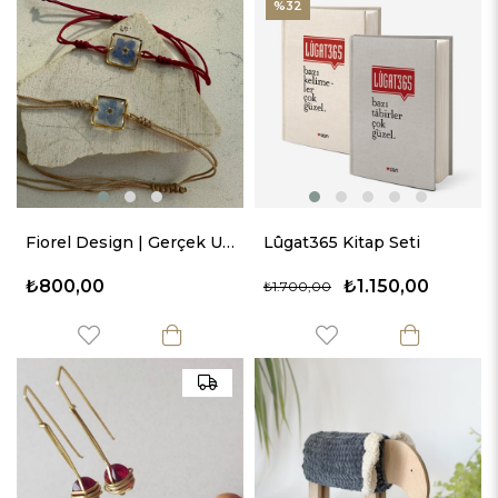
%32
Fiorel Design | Gerçek Unutma Beni Çiçekli Kare Bileklik
Lûgat365 Kitap Seti
₺800,00
₺1.150,00
₺1.700,00