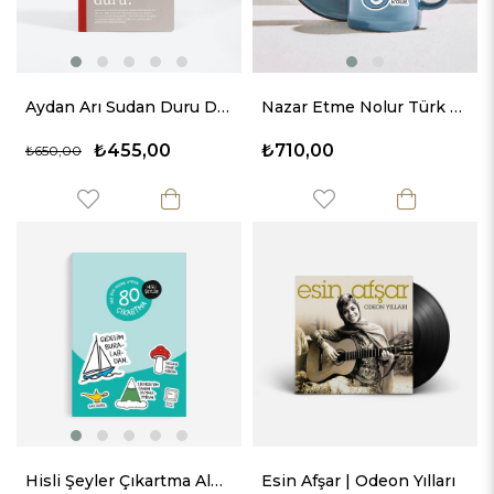
Aydan Arı Sudan Duru Defter | Lûgat365 x Karatis
Nazar Etme Nolur Türk Kahvesi & Espresso Fincan Takımı
₺455,00
₺710,00
₺650,00
Hisli Şeyler Çıkartma Albümü
Esin Afşar | Odeon Yılları