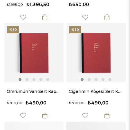
₺1.396,50
₺650,00
₺1.995,00
%30
%30
Ömrümün Varı Sert Kapaklı Defter | Lûgat365 x Karatis
Ciğerimin Köşesi Sert Kapaklı Defter | Lûgat365 x Karatis
₺490,00
₺490,00
₺700,00
₺700,00