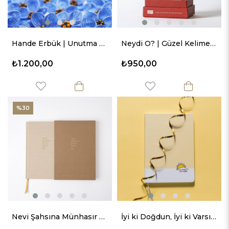
Hande Erbük | Unutma Beni Çiçeği Yaka İğnesi
Neydi O? | Güzel Kelimeleri Hatırlama Oyunu
₺1.200,00
₺950,00
%30
Nevi Şahsına Münhasır Süresiz Ajanda
İyi ki Doğdun, İyi ki Varsın Sert Kapaklı Defter