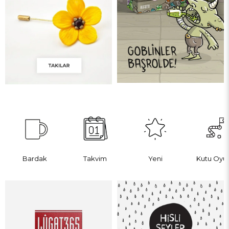
Bardak
Takvim
Yeni
Kutu Oyu