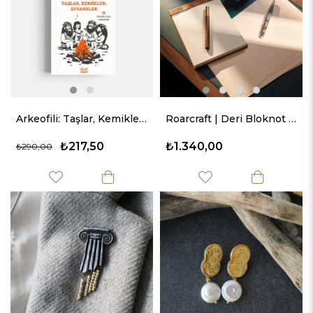
Arkeofili: Taşlar, Kemikler, Efsaneler
Roarcraft | Deri Bloknot - A5
₺217,50
₺1.340,00
₺290,00