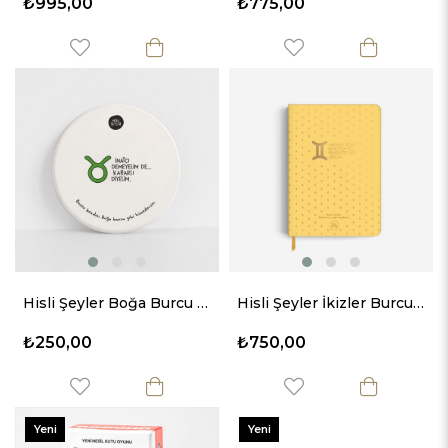
₺995,00
₺775,00
Hisli Şeyler Boğa Burcu Taş Bardak Altlığı
Hisli Şeyler İkizler Burcu Sert Kapaklı Defter
₺250,00
₺750,00
Yeni
Yeni