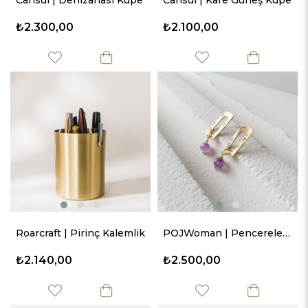
Cansui | Denizanası Küpe
Cansui | Kare Güneş Küpe
₺2.300,00
₺2.100,00
Roarcraft | Pirinç Kalemlik
POJWoman | Pencerelerimde Menekşe Sallantılı Bronz Küpe
₺2.140,00
₺2.500,00