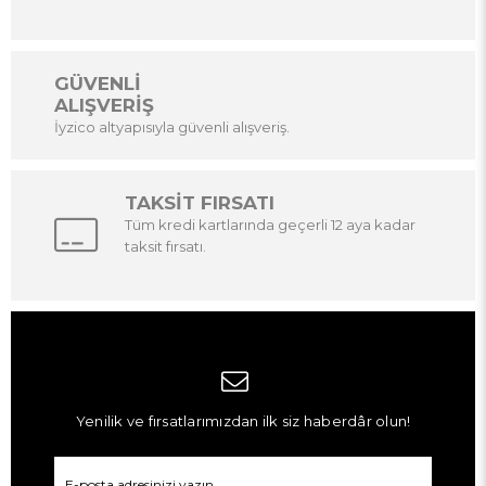
GÜVENLİ
ALIŞVERİŞ
İyzico altyapısıyla güvenli alışveriş.
TAKSİT FIRSATI
Tüm kredi kartlarında geçerli 12 aya kadar
taksit fırsatı.
Yenilik ve fırsatlarımızdan ilk siz haberdâr olun!