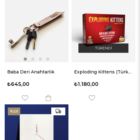
TÜKENDI
Baba Deri Anahtarlık
Exploding Kittens (Türkçe)
₺645,00
₺1.180,00
%20