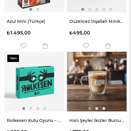
Azul Mini (Türkçe)
Düzelicez İnşallah Minik Çerçeve
₺1.495,00
₺495,00
Yeni
Ürün
Rolkesen Kutu Oyunu – Kahkaha Garantili Anlar
Hisli Şeyler İkizler Burcu Cam Kupa