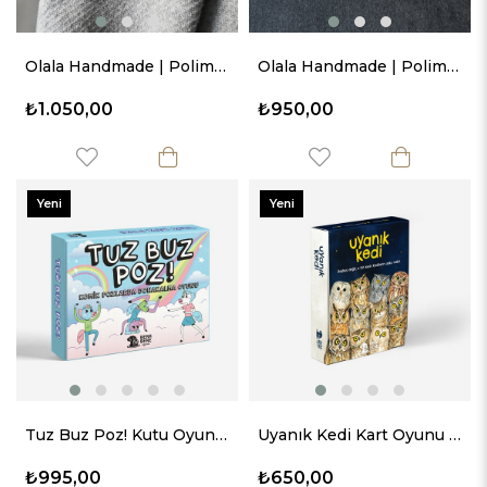
Olala Handmade | Polimer Kil Yaka İğnesi - İon Sütunu
Olala Handmade | Polimer Kil Küpe 08
₺1.050,00
₺950,00
Yeni
Yeni
Ürün
Ürün
Tuz Buz Poz! Kutu Oyunu – Eğlence Garantili Anlar
Uyanık Kedi Kart Oyunu – Dikkat Odaklı Eğlence
₺995,00
₺650,00