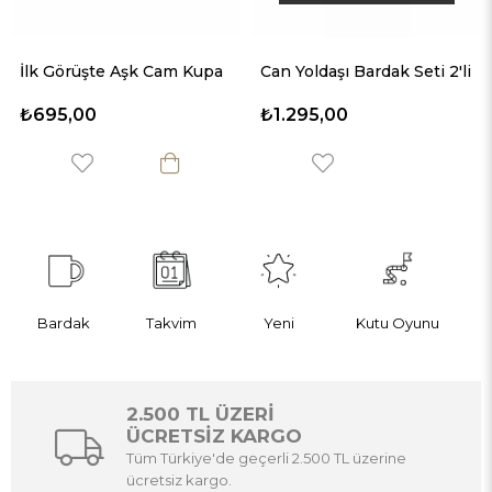
rüşte Aşk Cam Kupa
Can Yoldaşı Bardak Seti 2'li
İki Gözü
00
₺1.295,00
₺1.295
Bardak
Takvim
Yeni
Kutu Oyunu
2.500 TL ÜZERİ
ÜCRETSİZ KARGO
Tüm Türkiye'de geçerli 2.500 TL üzerine
ücretsiz kargo.