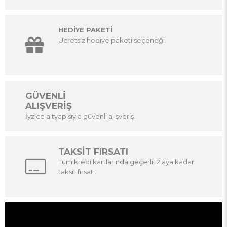
HEDİYE PAKETİ
Ücretsiz hediye paketi seçeneği.
GÜVENLİ
ALIŞVERİŞ
İyzico altyapısıyla güvenli alışveriş.
TAKSİT FIRSATI
Tüm kredi kartlarında geçerli 12 aya kadar
taksit fırsatı.