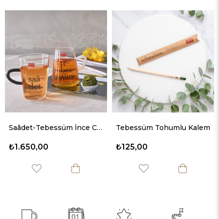
Saâdet-Tebessüm İnce Cam Kupa Seti 2'li
Tebessüm Tohumlu Kalem
650,00
₺125,00
₺1.6