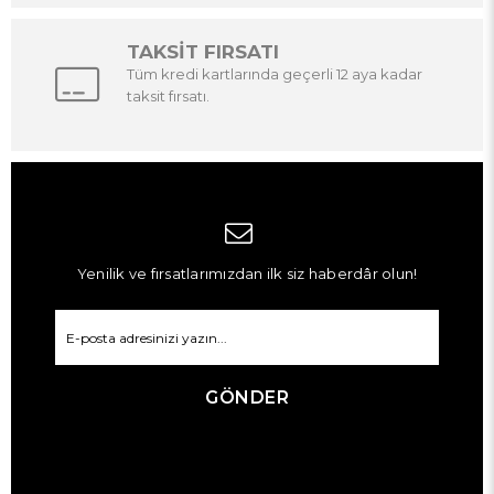
TAKSİT FIRSATI
Tüm kredi kartlarında geçerli 12 aya kadar
taksit fırsatı.
Yenilik ve fırsatlarımızdan ilk siz haberdâr olun!
GÖNDER