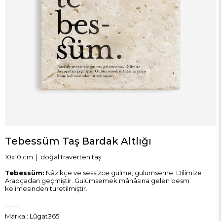
Tebessüm Taş Bardak Altlığı
10x10 cm | doğal traverten taş
Tebessüm:
Nâzikçe ve sessizce gülme, gülümseme. Dilimize
Arapçadan geçmiştir. Gülümsemek mânâsına gelen besm
kelimesinden türetilmiştir.
____
Marka
:
Lûgat365