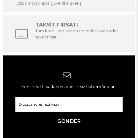
İyzico altyapısıyla güvenli alışveriş.
TAKSİT FIRSATI
Tüm kredi kartlarında geçerli 12 aya kadar
taksit fırsatı.
Yenilik ve fırsatlarımızdan ilk siz haberdâr olun!
GÖNDER