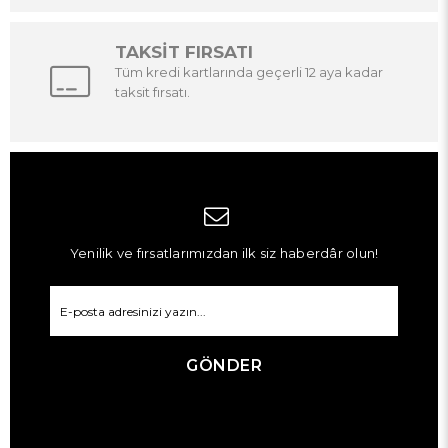
TAKSİT FIRSATI
Tüm kredi kartlarında geçerli 12 aya kadar
taksit fırsatı.
Yenilik ve fırsatlarımızdan ilk siz haberdâr olun!
GÖNDER