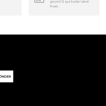
geçerli 12 aya kadar taksit
fırsatı.
ÖNDER