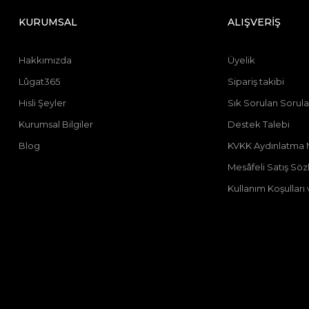
KURUMSAL
ALIŞVERİŞ
Hakkımızda
Üyelik
Lûgat365
Sipariş takibi
Hisli Şeyler
Sık Sorulan Sorula
Kurumsal Bilgiler
Destek Talebi
Blog
KVKK Aydınlatma 
Mesâfeli Satış Sö
Kullanım Koşulları v