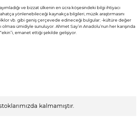
ımladığı ve bizzat ülkenin en ücra köşesindeki bilgi ihtiyacı
rahatça yönlenebileceği kaynakça bilgileri, müzik araştırmasını
, folklor vb. gibi geniş çerçevede edineceği bulgular; -kültüre değer
ı olması ümidiyle sunuluyor. Ahmet Say’ın Anadolu’nun her karışında
ekin”i, emanet ettiği şekilde gelişiyor.
stoklarımızda kalmamıştır.