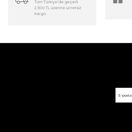
Tüm Türkiye'de geçerli
2.500 TL üzerine ücretsiz
kargo.