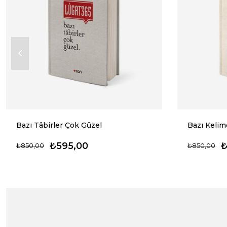
Bazı Tâbirler Çok Güzel
Bazı Kelim
₺595,00
₺
₺850,00
₺850,00