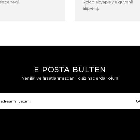
seçeneği.
İyzico altyapısıyla güvenli
alışveriş.
E-POSTA BÜLTEN
Yenilik ve fırsatlarımızdan ilk siz haberdâr olun!
G