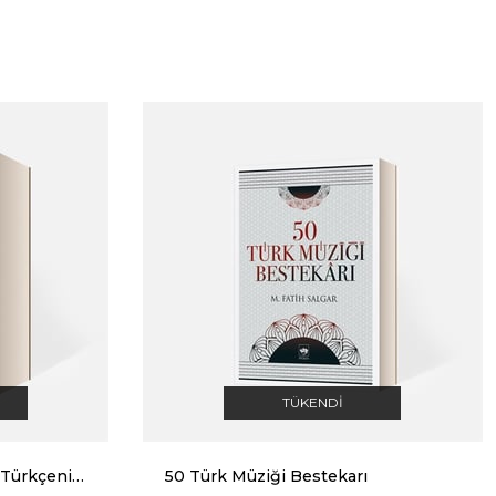
TÜKENDI
Nişanyan Sözlük - Çağdaş Türkçenin Etimolojisi
50 Türk Müziği Bestekarı