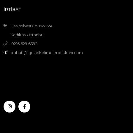
İRTİBAT
Hasırcıbaşı Cd. No:72A
Kadıköy / İstanbul
0216 629 6392
irtibat @ guzelkelimelerdukkani.com