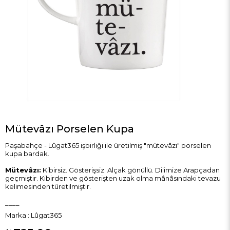
Mütevâzı Porselen Kupa
Paşabahçe - Lûgat365 işbirliği ile üretilmiş "mütevâzı" porselen
kupa bardak.
Mütevâzı:
Kibirsiz. Gösterişsiz. Alçak gönüllü. Dilimize Arapçadan
geçmiştir. Kibirden ve gösterişten uzak olma mânâsındaki tevazu
kelimesinden türetilmiştir.
____
Marka
:
Lûgat365