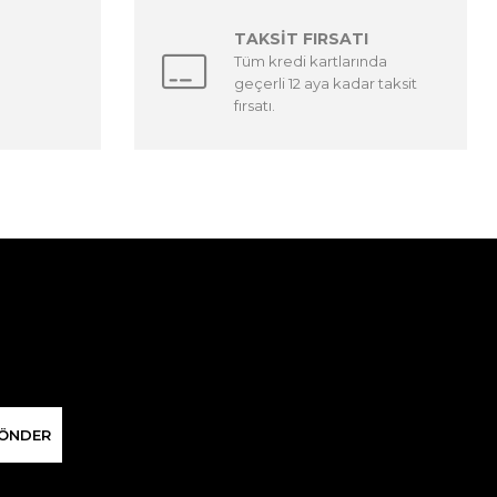
TAKSİT FIRSATI
Tüm kredi kartlarında
geçerli 12 aya kadar taksit
fırsatı.
ÖNDER