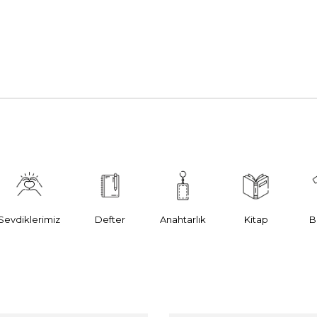
Sevdiklerimiz
Defter
Anahtarlık
Kitap
B