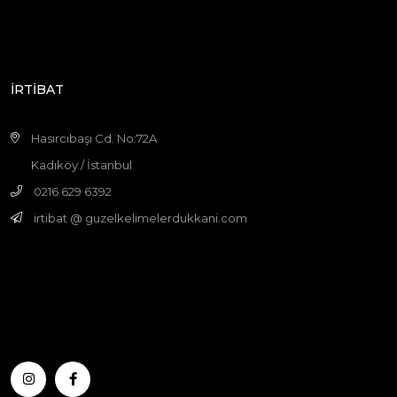
İRTİBAT
Hasırcıbaşı Cd. No:72A
Kadıköy / İstanbul
0216 629 6392
irtibat @ guzelkelimelerdukkani.com