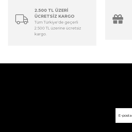
2.500 TL ÜZERİ
ÜCRETSİZ KARGO
Tüm Türkiye'de geçerli
2.500 TL üzerine ücretsiz
kargo.