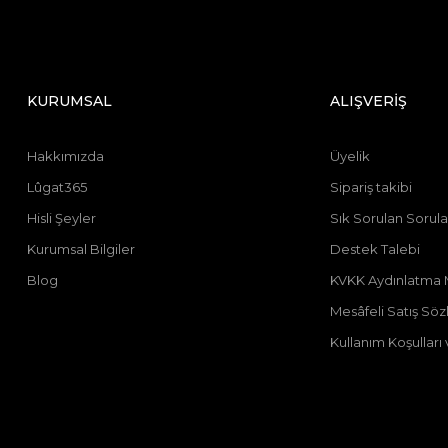
KURUMSAL
ALIŞVERİŞ
Hakkımızda
Üyelik
Lûgat365
Sipariş takibi
Hisli Şeyler
Sık Sorulan Sorula
Kurumsal Bilgiler
Destek Talebi
Blog
KVKK Aydınlatma 
Mesâfeli Satış Sö
Kullanım Koşulları v