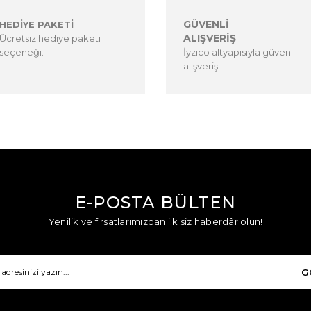
GÜVENLİ
HEDİYE PAKETİ
ALIŞVERİŞ
Ücretsiz hediye paketi
seçeneği.
İyzico altyapısıyla güvenli
alışveriş.
E-POSTA BÜLTEN
Yenilik ve fırsatlarımızdan ilk siz haberdâr olun!
G