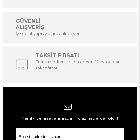
GÜVENLİ
ALIŞVERİŞ
İyzico altyapısıyla güvenli alışveriş.
TAKSİT FIRSATI
Tüm kredi kartlarında geçerli 12 aya kadar
taksit fırsatı.
Yenilik ve fırsatlarımızdan ilk siz haberdâr olun!