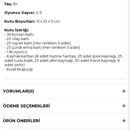
Yaş:
8+
Oyuncu Sayısı:
3-5
Kutu Boyutları:
15 x 10 x 5 cm.
Kutu İçeriği:
- 36 korsan kartı
- 20 olay kartı
- 25 rüşvet kartı (Her renkten 5 adet)
- 25 çürük elma kartı (Her renkten 5 adet)
- 1 ilk oyuncu
- Kaynak kartları (8 adet hazine haritası, 25 adet ipek kaynağı, 25
adet tuzlu balık, 23 adet altın kaynağı, 30 adet barut kaynağı, 9
adet zehir)
- Kural kitapçığı
YORUMLAR
(0)
ÖDEME SEÇENEKLERI
ÜRÜN ÖNERILERI