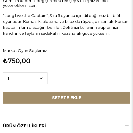
Geminin kaderini değiştirecek tek şey stratejiniz ve blöf
yeteneklerinizdir!
“Long Live the Captain”, 3 ila 5 oyuncu için dil bağımsız bir blöf
oyunudur. Kurnazlık, aldatma ve biraz da rüşvet, bir sonraki korsan
kaptanın kim olacağını belirler. Zekânızı kullanın, rakiplerinizi
kandırın ve tayfanın sadakatini kazanarak güce yükselin!
____
Marka
:
Oyun Seçkimiz
₺750,00
ÜRÜN ÖZELLIKLERI