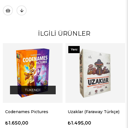
Yeni
Ürün
ENDI
ictures
Uzaklar (Faraway Türkçe)
Kale Kombo (T
₺1.495,00
₺1.750,00