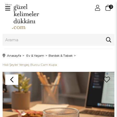
Menu
0
Anasayfa
Ev & Yaşam
Bardak & Tabak
Hisli Şeyler Yengeç Burcu Cam Kupa