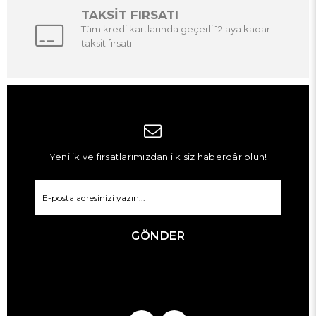
TAKSİT FIRSATI
Tüm kredi kartlarında geçerli 12 aya kadar
taksit fırsatı.
Yenilik ve fırsatlarımızdan ilk siz haberdâr olun!
GÖNDER