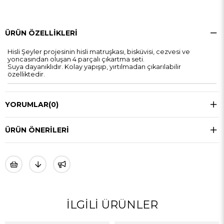
ÜRÜN ÖZELLIKLERI
Hisli Şeyler projesinin hisli matruşkası, bisküvisi, cezvesi ve
yoncasından oluşan 4 parçalı çıkartma seti.
Suya dayanıklıdır. Kolay yapışıp, yırtılmadan çıkarılabilir
özelliktedir.
YORUMLAR
(0)
ÜRÜN ÖNERILERI