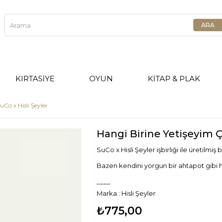
KIRTASİYE
OYUN
KİTAP & PLAK
uCo x Hisli Şeyler
Hangi Birine Yetişeyim Ça
SuCo x Hisli Şeyler işbirliği ile üretilmiş
Bazen kendini yorgun bir ahtapot gibi h
____
Marka
:
Hisli Şeyler
₺775,00