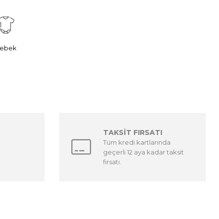
ebek
TAKSİT FIRSATI
Tüm kredi kartlarında
geçerli 12 aya kadar taksit
fırsatı.