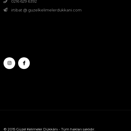
0216 629 6392
irtibat @ guzelkelimelerdukkani.com
© 2015 Güzel Kelimeler Dükkânı - Tüm hakları saklıdır.