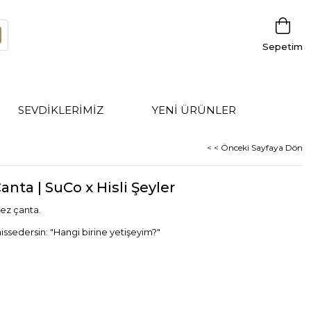
Sepetim
SEVDİKLERİMİZ
YENİ ÜRÜNLER
< < Önceki Sayfaya Dön
nta | SuCo x Hisli Şeyler
 bez çanta.
issedersin: "Hangi birine yetişeyim?"