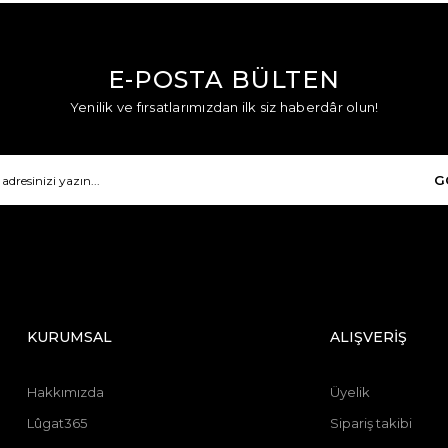
E-POSTA BÜLTEN
Yenilik ve fırsatlarımızdan ilk siz haberdâr olun!
G
KURUMSAL
ALIŞVERİŞ
Hakkımızda
Üyelik
Lûgat365
Sipariş takibi