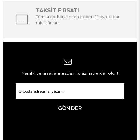
TAKSİT FIRSATI
Tüm kredi kartlarında geçerli 12 aya kadar
taksit fırsatı.
Yenilik ve fırsatlarımızdan ilk siz haberdâr olun!
GÖNDER