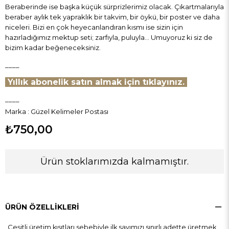
Beraberinde ise başka küçük sürprizlerimiz olacak. Çıkartmalarıyla
beraber aylık tek yapraklık bir takvim, bir öykü, bir poster ve daha
niceleri. Bizi en çok heyecanlandıran kısmı ise sizin için
hazırladığımız mektup seti; zarfıyla, puluyla... Umuyoruz ki siz de
bizim kadar beğeneceksiniz.
____
Yıllık abonelik satın almak için tıklayınız.
____
Marka
:
Güzel Kelimeler Postası
₺750,00
Ürün stoklarımızda kalmamıştır.
ÜRÜN ÖZELLIKLERI
Çeşitli üretim kısıtları sebebiyle ilk sayımızı sınırlı adette üretmek