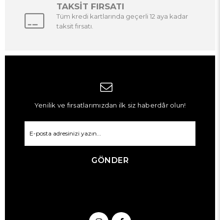
TAKSİT FIRSATI
Tüm kredi kartlarında geçerli 12 aya kadar
taksit fırsatı.
Yenilik ve fırsatlarımızdan ilk siz haberdâr olun!
GÖNDER