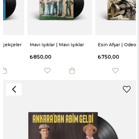
r
Mavi Işıklar | Mavi Işıklar
Esin Afşar | Odeon Yılları
₺850,00
₺750,00