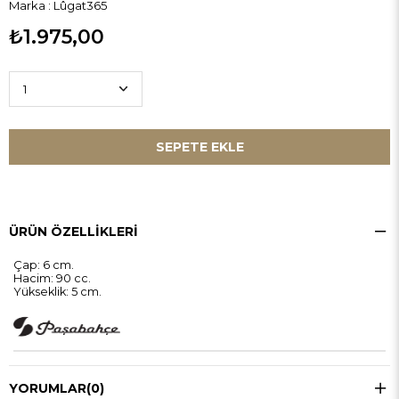
Marka
:
Lûgat365
₺1.975,00
ÜRÜN ÖZELLIKLERI
Çap: 6 cm.
Hacim: 90 cc.
Yükseklik: 5 cm.
YORUMLAR
(0)