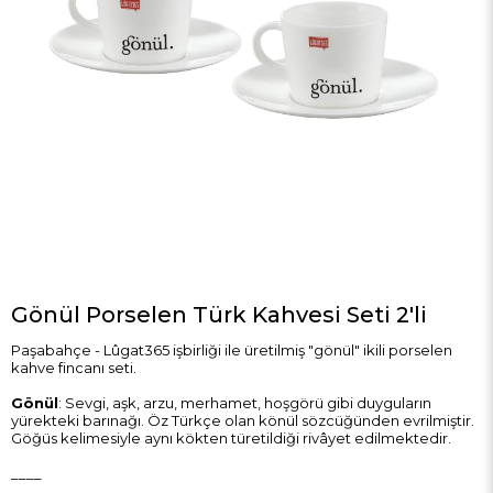
Gönül Porselen Türk Kahvesi Seti 2'li
Paşabahçe - Lûgat365 işbirliği ile üretilmiş "gönül" ikili porselen
kahve fincanı seti.
Gönül
: Sevgi, aşk, arzu, merhamet, hoşgörü gibi duyguların
yürekteki barınağı. Öz Türkçe olan könül sözcüğünden evrilmiştir.
Göğüs kelimesiyle aynı kökten türetildiği rivâyet edilmektedir.
____