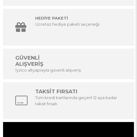
HEDİYE PAKETİ
Ücretsiz hediye paketi seçeneği.
GÜVENLİ
ALIŞVERİŞ
İyzico altyapısıyla güvenli alışveriş.
TAKSİT FIRSATI
Tüm kredi kartlarında geçerli 12 aya kadar
taksit fırsatı.