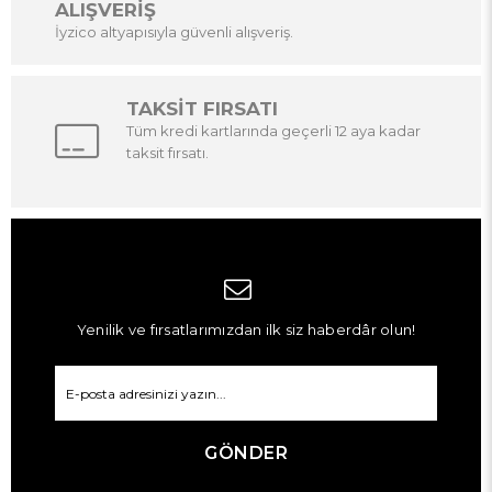
ALIŞVERİŞ
İyzico altyapısıyla güvenli alışveriş.
TAKSİT FIRSATI
Tüm kredi kartlarında geçerli 12 aya kadar
taksit fırsatı.
Yenilik ve fırsatlarımızdan ilk siz haberdâr olun!
GÖNDER