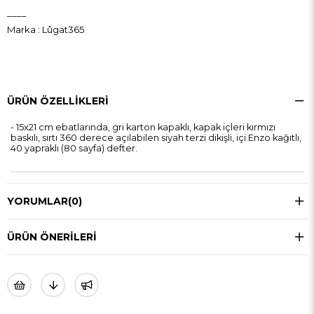
____
Marka
:
Lûgat365
ÜRÜN ÖZELLIKLERI
- 15x21 cm ebatlarında, gri karton kapaklı, kapak içleri kırmızı
baskılı, sırtı 360 derece açılabilen siyah terzi dikişli, içi Enzo kağıtlı,
40 yapraklı (80 sayfa) defter.
YORUMLAR
(0)
ÜRÜN ÖNERILERI